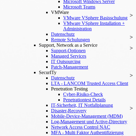
Microsoft Windows Server
Microsoft Teams
VMWare
VMware VSphere Basisschulung
VMware VSphere Installation +
Administration
Datenschutz
Remote Schulungen
Support, Network as a Service
Support-Optionen
Managed Services
IT Outsourcing
Patch-Management
SecurITy
Datenschutz
LTA - LANCOM Trusted Access Client
Penetration Testing
Cyber-Risiko-Check
Penetrationtest Details
IT-Sicherheit, IT Notfallplanung
Disaster-Recovery
Mobile-Device-Management (MDM)
Log-Management und Active-Directory
Network Access Control NAC
MFA - Multi Faktor Authentifizierung