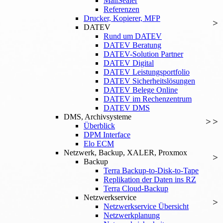
MailSealer
Referenzen
Drucker, Kopierer, MFP
DATEV
Rund um DATEV
DATEV Beratung
DATEV-Solution Partner
DATEV Digital
DATEV Leistungsportfolio
DATEV Sicherheitslösungen
DATEV Belege Online
DATEV im Rechenzentrum
DATEV DMS
DMS, Archivsysteme
Überblick
DPM Interface
Elo ECM
Netzwerk, Backup, XALER, Proxmox
Backup
Terra Backup-to-Disk-to-Tape
Replikation der Daten ins RZ
Terra Cloud-Backup
Netzwerkservice
Netzwerkservice Übersicht
Netzwerkplanung