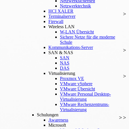
Netzwerksicherheit
Netzwerktechnik
HCI XALER
Terminalserver
Firewall
Wireless LAN
W-LAN Übersicht
Sichere Netze für die moderne
Schule
Kommunikations-Server
SAN & NAS
SAN
NAS
DAS
Virtualisierung
Proxmox VE
VMware vSphere
VMware Übersicht
VMware Personal Desktop-
Virtualisierung
VMware Rechenzentrums-
Virtualisierung
Schulungen
Awareness
Microsoft