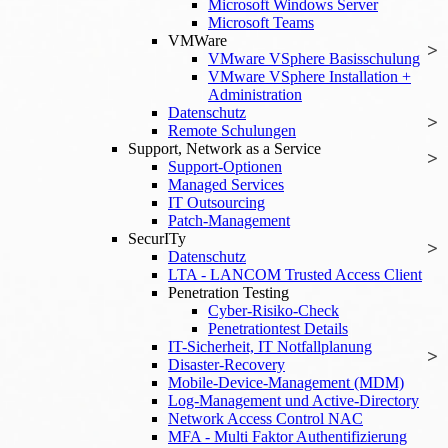
Microsoft Windows Server
Microsoft Teams
VMWare
VMware VSphere Basisschulung
VMware VSphere Installation +
Administration
Datenschutz
Remote Schulungen
Support, Network as a Service
Support-Optionen
Managed Services
IT Outsourcing
Patch-Management
SecurITy
Datenschutz
LTA - LANCOM Trusted Access Client
Penetration Testing
Cyber-Risiko-Check
Penetrationtest Details
IT-Sicherheit, IT Notfallplanung
Disaster-Recovery
Mobile-Device-Management (MDM)
Log-Management und Active-Directory
Network Access Control NAC
MFA - Multi Faktor Authentifizierung