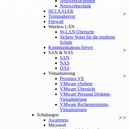
Netzwerksicherheit
Netzwerktechnik
HCI XALER
Terminalserver
Firewall
Wireless LAN
W-LAN Übersicht
Sichere Netze für die moderne
Schule
Kommunikations-Server
SAN & NAS
SAN
NAS
DAS
Virtualisierung
Proxmox VE
VMware vSphere
VMware Übersicht
VMware Personal Desktop-
Virtualisierung
VMware Rechenzentrums-
Virtualisierung
Schulungen
Awareness
Microsoft