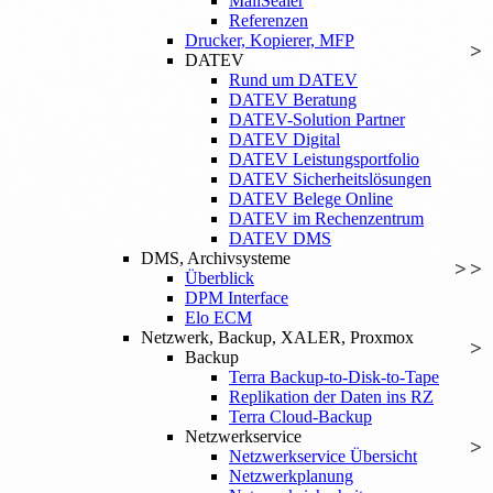
MailSealer
Referenzen
Drucker, Kopierer, MFP
DATEV
Rund um DATEV
DATEV Beratung
DATEV-Solution Partner
DATEV Digital
DATEV Leistungsportfolio
DATEV Sicherheitslösungen
DATEV Belege Online
DATEV im Rechenzentrum
DATEV DMS
DMS, Archivsysteme
Überblick
DPM Interface
Elo ECM
Netzwerk, Backup, XALER, Proxmox
Backup
Terra Backup-to-Disk-to-Tape
Replikation der Daten ins RZ
Terra Cloud-Backup
Netzwerkservice
Netzwerkservice Übersicht
Netzwerkplanung