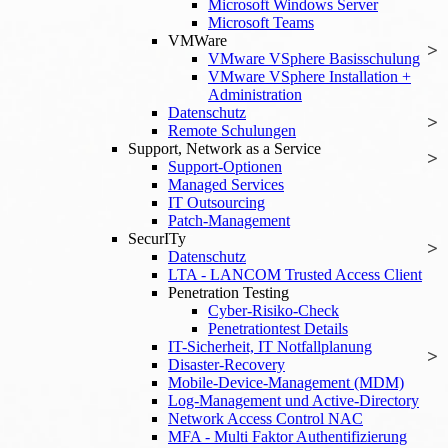
Microsoft Windows Server
Microsoft Teams
VMWare
VMware VSphere Basisschulung
VMware VSphere Installation +
Administration
Datenschutz
Remote Schulungen
Support, Network as a Service
Support-Optionen
Managed Services
IT Outsourcing
Patch-Management
SecurITy
Datenschutz
LTA - LANCOM Trusted Access Client
Penetration Testing
Cyber-Risiko-Check
Penetrationtest Details
IT-Sicherheit, IT Notfallplanung
Disaster-Recovery
Mobile-Device-Management (MDM)
Log-Management und Active-Directory
Network Access Control NAC
MFA - Multi Faktor Authentifizierung