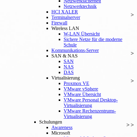
Netzwerksicherheit
Netzwerktechnik
HCI XALER
Terminalserver
Firewall
Wireless LAN
W-LAN Übersicht
Sichere Netze für die moderne
Schule
Kommunikations-Server
SAN & NAS
SAN
NAS
DAS
Virtualisierung
Proxmox VE
VMware vSphere
VMware Übersicht
VMware Personal Desktop-
Virtualisierung
VMware Rechenzentrums-
Virtualisierung
Schulungen
Awareness
Microsoft