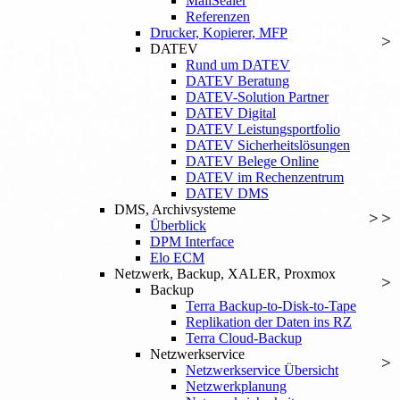
MailSealer
Referenzen
Drucker, Kopierer, MFP
DATEV
Rund um DATEV
DATEV Beratung
DATEV-Solution Partner
DATEV Digital
DATEV Leistungsportfolio
DATEV Sicherheitslösungen
DATEV Belege Online
DATEV im Rechenzentrum
DATEV DMS
DMS, Archivsysteme
Überblick
DPM Interface
Elo ECM
Netzwerk, Backup, XALER, Proxmox
Backup
Terra Backup-to-Disk-to-Tape
Replikation der Daten ins RZ
Terra Cloud-Backup
Netzwerkservice
Netzwerkservice Übersicht
Netzwerkplanung