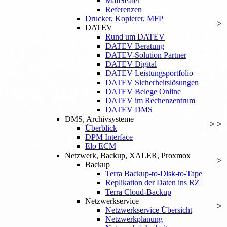
MailSealer
Referenzen
Drucker, Kopierer, MFP
DATEV
Rund um DATEV
DATEV Beratung
DATEV-Solution Partner
DATEV Digital
DATEV Leistungsportfolio
DATEV Sicherheitslösungen
DATEV Belege Online
DATEV im Rechenzentrum
DATEV DMS
DMS, Archivsysteme
Überblick
DPM Interface
Elo ECM
Netzwerk, Backup, XALER, Proxmox
Backup
Terra Backup-to-Disk-to-Tape
Replikation der Daten ins RZ
Terra Cloud-Backup
Netzwerkservice
Netzwerkservice Übersicht
Netzwerkplanung