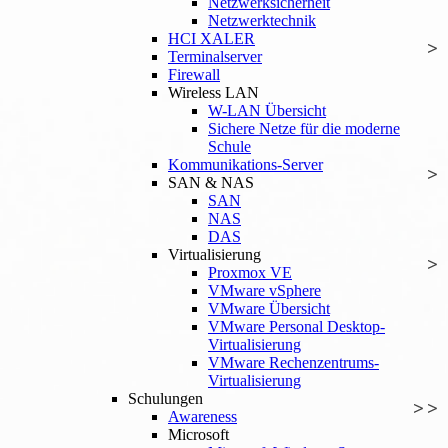
Netzwerksicherheit
Netzwerktechnik
HCI XALER
Terminalserver
Firewall
Wireless LAN
W-LAN Übersicht
Sichere Netze für die moderne
Schule
Kommunikations-Server
SAN & NAS
SAN
NAS
DAS
Virtualisierung
Proxmox VE
VMware vSphere
VMware Übersicht
VMware Personal Desktop-
Virtualisierung
VMware Rechenzentrums-
Virtualisierung
Schulungen
Awareness
Microsoft