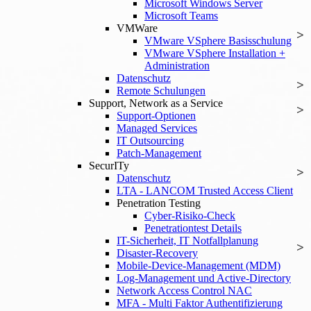
Microsoft Windows Server
Microsoft Teams
VMWare
VMware VSphere Basisschulung
VMware VSphere Installation +
Administration
Datenschutz
Remote Schulungen
Support, Network as a Service
Support-Optionen
Managed Services
IT Outsourcing
Patch-Management
SecurITy
Datenschutz
LTA - LANCOM Trusted Access Client
Penetration Testing
Cyber-Risiko-Check
Penetrationtest Details
IT-Sicherheit, IT Notfallplanung
Disaster-Recovery
Mobile-Device-Management (MDM)
Log-Management und Active-Directory
Network Access Control NAC
MFA - Multi Faktor Authentifizierung