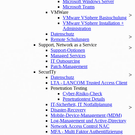
Microsoft Windows Server
Microsoft Teams
VMWare
VMware VSphere Basisschulung
VMware VSphere Installation +
Administration
Datenschutz
Remote Schulungen
Support, Network as a Service
Support-Optionen
Managed Services
IT Outsourcing
Patch-Management
SecurITy
Datenschutz
LTA - LANCOM Trusted Access Client
Penetration Testing
Cyber-Risiko-Check
Penetrationtest Details
IT-Sicherheit, IT Notfallplanung
Disaster-Recovery
Mobile-Device-Management (MDM)
Log-Management und Active-Directory
Network Access Control NAC
MFA - Multi Faktor Authentifizierung