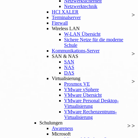
Netzwerksicherheit
Netzwerktechnik
HCI XALER
Terminalserver
Firewall
Wireless LAN
W-LAN Übersicht
Sichere Netze für die moderne
Schule
Kommunikations-Server
SAN & NAS
SAN
NAS
DAS
Virtualisierung
Proxmox VE
VMware vSphere
VMware Übersicht
VMware Personal Desktop-
Virtualisierung
VMware Rechenzentrums-
Virtualisierung
Schulungen
Awareness
Microsoft