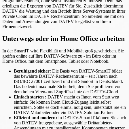
Programmversionen, ohne selbst installieren zu müssen. Denn das
erledigen die Experten von DATEV für Sie. Zusätzlich übernimmt
DATEV die Wartung und den Betrieb Ihres Server-Systems in Ihrer
Private Cloud im DATEV-Rechenzentrum. So arbeiten Sie mit den
Daten und Anwendungen von DATEV losgelöst von Ihrem
Firmennetzwerk.
Unterwegs oder im Home Office arbeiten
In der SmartIT wird Flexiblität und Mobilität groß geschrieben. Sie
greifen online auf Ihre DATEV-Software zu - im Büro oder im
Home Office, mit dem Smartphone, Tablet oder Notebook.
Beruhigend sicher:
Die Basis von DATEV-SmartIT bildet
das bewährte DATEV-Rechenzentrum – seit Jahren nach
ISO/IEC 27001 zertifiziert und mit Standort in Deutschland.
Das bedeutet maximale Sicherheit, denn Sie profitieren von
dem hohen Viren- und Zugriffsschutz der DATEV-Cloud.
Einfach starten :
DATEV macht es Ihnen vom Start weg
einfach: Sie können Ihren Cloud-Zugang leicht selbst
einrichten. Sollte es doch einmal nötig sein, unterstützt Sie ein
DATEV-Mitarbeiter oder ein DATEV-Solution-Partner.
Effizient und modern:
In DATEV-SmartIT können Sie auch
von DATEV freigegebene, ausgewählte Drittanbieter-
Anwendungen mit zu installierenden Komponenten einsetzen.