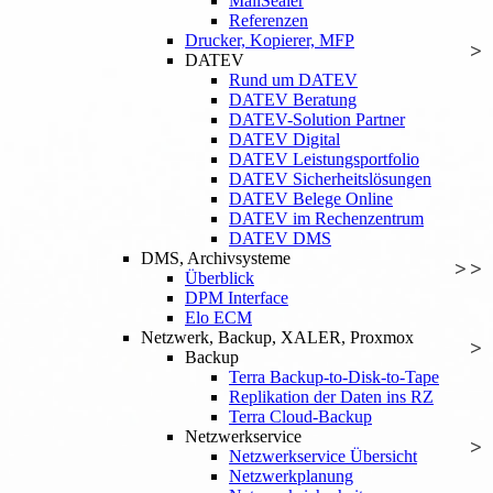
MailSealer
Referenzen
Drucker, Kopierer, MFP
DATEV
Rund um DATEV
DATEV Beratung
DATEV-Solution Partner
DATEV Digital
DATEV Leistungsportfolio
DATEV Sicherheitslösungen
DATEV Belege Online
DATEV im Rechenzentrum
DATEV DMS
DMS, Archivsysteme
Überblick
DPM Interface
Elo ECM
Netzwerk, Backup, XALER, Proxmox
Backup
Terra Backup-to-Disk-to-Tape
Replikation der Daten ins RZ
Terra Cloud-Backup
Netzwerkservice
Netzwerkservice Übersicht
Netzwerkplanung